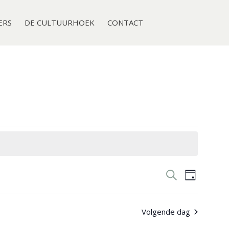
ERS
DE CULTUURHOEK
CONTACT
E
Z
E
D
o
v
a
v
e
g
e
Volgende dag
k
n