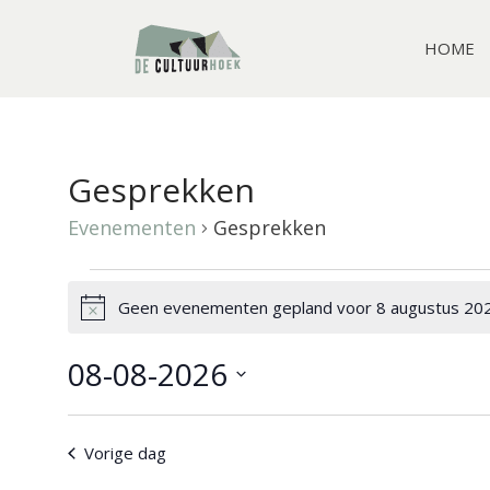
HOME
Gesprekken
Evenementen
Gesprekken
Evenementen
Geen evenementen gepland voor 8 augustus 202
B
e
in
r
08-08-2026
i
8
c
S
h
e
t
augustus
Vorige dag
l