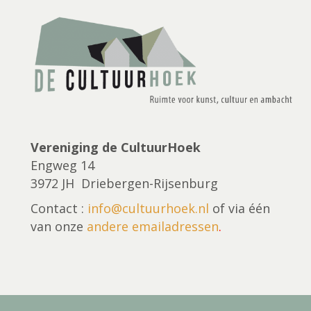
Z
n
o
n
a
e
v
k
i
g
e
Vereniging de CultuurHoek
a
Engweg 14
n
t
3972 JH Driebergen-Rijsenburg
i
e
Contact :
info@cultuurhoek.nl
of via één
e
van onze
andere emailadressen
.
n
w