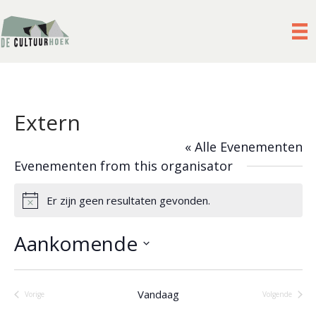
Extern
« Alle Evenementen
Evenementen from this organisator
Er zijn geen resultaten gevonden.
B
e
r
Aankomende
i
c
S
h
e
t
Vandaag
Vorige
Volgende
l
Evenementen
Evenement