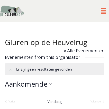
Gluren op de Heuvelrug
« Alle Evenementen
Evenementen from this organisator
Er zijn geen resultaten gevonden.
B
e
r
Aankomende
i
c
S
h
e
t
Vandaag
Vorige
Volgende
l
Evenementen
Evenement